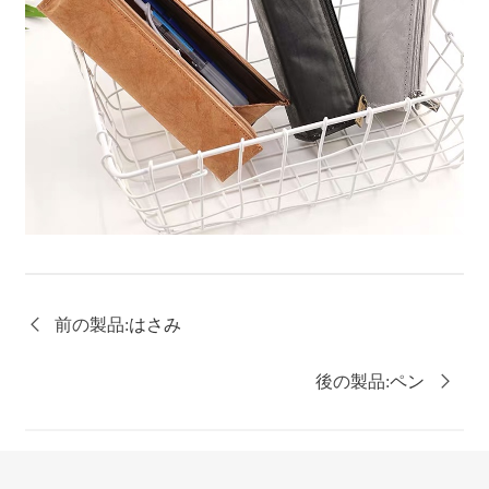

前の製品:
はさみ
後の製品:
ペン
