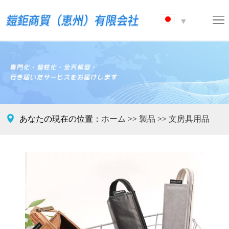
ホ
▼
ー
ブ
ム
ラ
製
ン
品
ニ
ド
ュ
連

あなたの現在の位置：
ホーム
>>
製品
>>
文房具用品
ー
絡
ス