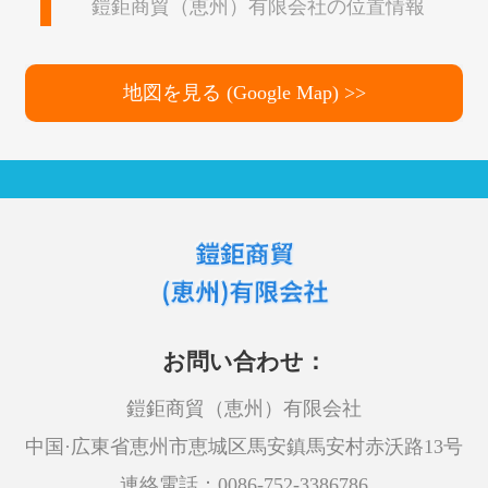
鎧鉅商貿（恵州）有限会社の位置情報
地図を見る (Google Map) >>
お問い合わせ：
鎧鉅商貿（恵州）有限会社
中国·広東省恵州市恵城区馬安鎮馬安村赤沃路13号
連絡電話：0086-752-3386786