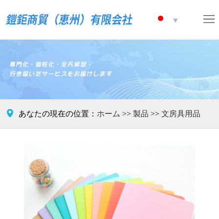
ホ
▼
ー
ブ
ム
ラ
製
ン
品
ニ
ド
ュ
連

あなたの現在の位置：
ホーム
>>
製品
>>
文房具用品
ー
絡
ス