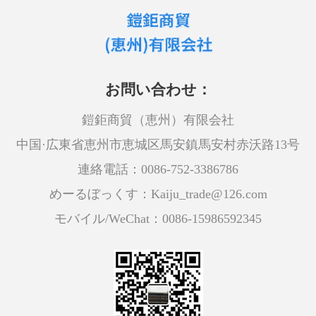
お問い合わせ：
鎧鉅商貿（恵州）有限会社
中国·広東省恵州市恵城区馬安鎮馬安村赤沃路13号
連絡電話：0086-752-3386786
めーるぼっくす：Kaiju_trade@126.com
モバイル/WeChat：0086-15986592345