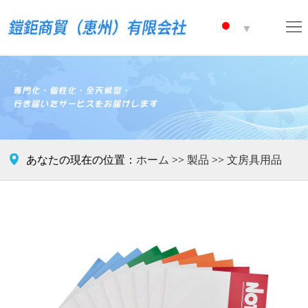
ホ
▼
ー
ブ
ム
ラ
製
ン
品
ニ
ド
ュ
連

あなたの現在の位置：
ホーム
>>
製品
>>
文房具用品
ー
絡
ス